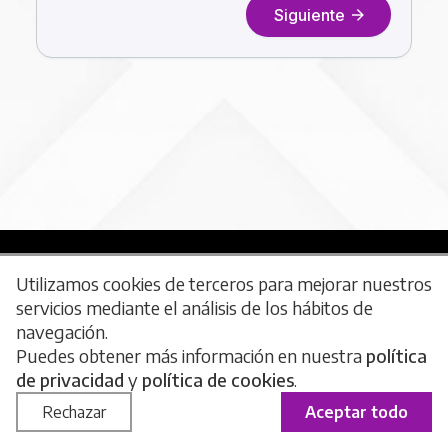
Utilizamos cookies de terceros para mejorar nuestros
servicios mediante el análisis de los hábitos de
navegación.
Política de privacidad
Política de cookies
Puedes obtener más información en nuestra
política
de privacidad
y
política de cookies
.
Condiciones de uso
Rechazar
Aceptar todo
Web desarrollada por
Insomnia Comunicación